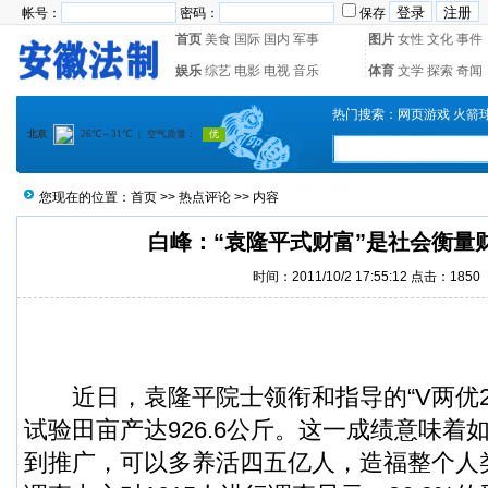
帐号：
密码：
保存
首页
美食
国际
国内
军事
图片
女性
文化
事件
娱乐
综艺
电影
电视
音乐
体育
文学
探索
奇闻
热门搜索：
网页游戏
火箭
您现在的位置：
首页
>>
热点评论
>> 内容
白峰：“袁隆平式财富”是社会衡量
时间：2011/10/2 17:55:12 点击：1850
近日，袁隆平院士领衔和指导的“V两优2
试验田亩产达926.6公斤。这一成绩意味着
到推广，可以多养活四五亿人，造福整个人