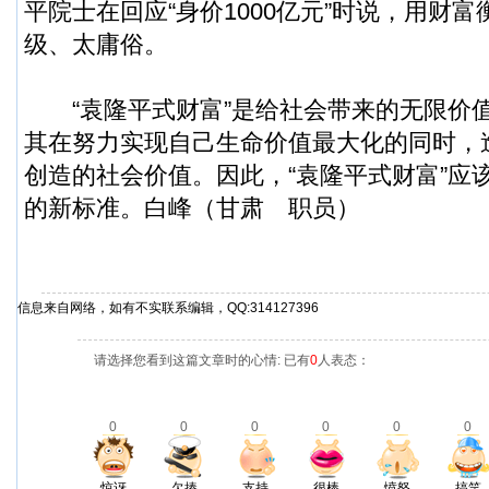
平院士在回应“身价1000亿元”时说，用财
级、太庸俗。
“袁隆平式财富”是给社会带来的无限价
其在努力实现自己生命价值最大化的同时，
创造的社会价值。因此，“袁隆平式财富”应
的新标准。白峰（甘肃 职员）
信息来自网络，如有不实联系编辑，QQ:314127396
请选择您看到这篇文章时的心情: 已有
0
人表态：
0
0
0
0
0
0
惊讶
欠揍
支持
很棒
愤怒
搞笑