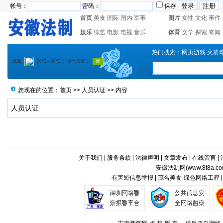
帐号：
密码：
保存
首页
美食
国际
国内
军事
图片
女性
文化
事件
娱乐
综艺
电影
电视
音乐
体育
文学
探索
奇闻
热门搜索：
网页游戏
火箭
您现在的位置：
首页
>>
人员认证
>> 内容
人员认证
关于我们
|
服务条款
|
法律声明
|
文章发布
|
在线留言
|
安徽法制网(
www.8t8a.c
有害短信息举报 | 茂名美食·绿色网络工程 