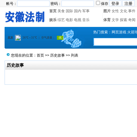
帐号：
密码：
保存
首页
美食
国际
国内
军事
图片
女性
文化
事件
娱乐
综艺
电影
电视
音乐
体育
文学
探索
奇闻
热门搜索：
网页游戏
火箭
您现在的位置：
首页
>>
历史故事
>> 列表
历史故事