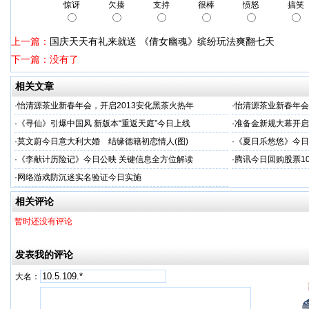
惊讶
欠揍
支持
很棒
愤怒
搞笑
上一篇：
国庆天天有礼来就送 《倩女幽魂》缤纷玩法爽翻七天
下一篇：没有了
相关文章
·
怡清源茶业新春年会，开启2013安化黑茶火热年
·
怡清源茶业新春年会
·
《寻仙》引爆中国风 新版本“重返天庭”今日上线
·
准备金新规大幕开启
·
莫文蔚今日意大利大婚 结缘德籍初恋情人(图)
·
《夏日乐悠悠》今日
·
《李献计历险记》今日公映 关键信息全方位解读
·
腾讯今日回购股票10
·
网络游戏防沉迷实名验证今日实施
相关评论
暂时还没有评论
发表我的评论
大名：