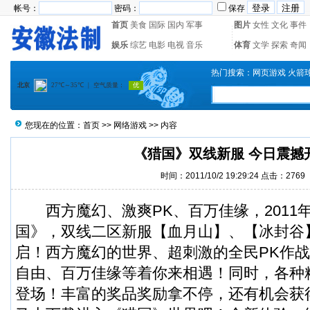
帐号：
密码：
保存
首页
美食
国际
国内
军事
图片
女性
文化
事件
娱乐
综艺
电影
电视
音乐
体育
文学
探索
奇闻
热门搜索：
网页游戏
火箭
您现在的位置：
首页
>>
网络游戏
>> 内容
《猎国》双线新服 今日震撼
时间：2011/10/2 19:29:24 点击：2769
西方魔幻、激爽PK、百万佳缘，2011
国》，双线二区新服【血月山】、【冰封谷
启！西方魔幻的世界、超刺激的全民PK作
自由、百万佳缘等着你来相遇！同时，各种
登场！丰富的奖品奖励拿不停，还有机会获