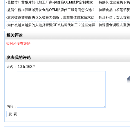
服务商
·
葛根竹叶黄酮片剂代加工厂家-保健品OEM贴牌定制哪家
·
特膳乳优宝催奶下奶
专业
·
益智仁粉加强脑域开发食品OEM贴牌代工服务商怎么选？
·
特膳食品白术莲子茯
家
·
农民被逼签空白协议又被暴力强拆，艰难集体维权后求助
·
拆迁补偿：女儿背着
京平拆迁律师终获合理补偿
平律师帮老父亲拿回“
·
为什么越来越多的人选择膏滋OEM贴牌代加工？这些知识
·
特殊膳食调理儿童肠
值得收藏
代加工
相关评论
暂时还没有评论
发表我的评论
大名：
内容：