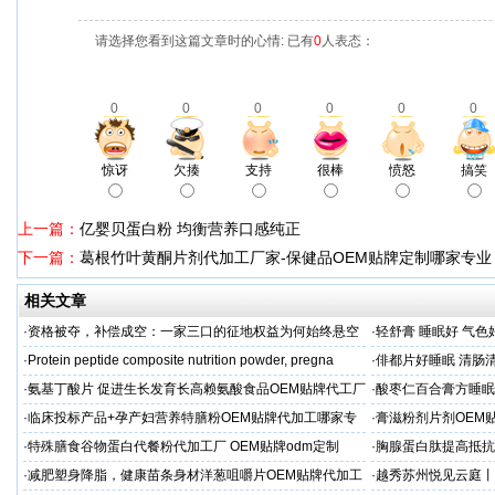
请选择您看到这篇文章时的心情: 已有
0
人表态：
0
0
0
0
0
0
惊讶
欠揍
支持
很棒
愤怒
搞笑
上一篇：
亿婴贝蛋白粉 均衡营养口感纯正
下一篇：
葛根竹叶黄酮片剂代加工厂家-保健品OEM贴牌定制哪家专业
相关文章
·
资格被夺，补偿成空：一家三口的征地权益为何始终悬空
·
轻舒膏 睡眠好 气色
·
Protein peptide composite nutrition powder, pregna
·
俳都片好睡眠 清肠
·
氨基丁酸片 促进生长发育长高赖氨酸食品OEM贴牌代工厂
·
酸枣仁百合膏方睡眠
家
厂
·
临床投标产品+孕产妇营养特膳粉OEM贴牌代加工哪家专
·
膏滋粉剂片剂OEM
业
·
特殊膳食谷物蛋白代餐粉代加工厂 OEM贴牌odm定制
·
胸腺蛋白肽提高抵抗
服务商
·
减肥塑身降脂，健康苗条身材洋葱咀嚼片OEM贴牌代加工
·
越秀苏州悦见云庭丨