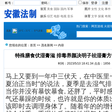
帐号：
密码：
保存
首页
美食
国际
国内
军事
图片
女性
文化
事件
娱乐
综艺
电影
电视
音乐
体育
文学
探索
奇闻
热门搜索：
网页游戏
火箭
您现在的位置：
首页
>>
茂名新闻
>> 内容
特殊膳食伏湿膏滋 排毒养颜决明子祛湿膏方
时间：2023/5/10 18:41:34 点击：1856
马上又要到一年中三伏天，在中医里
夏治正当时”的说法，夏季是去湿气
当你并没有暴饮暴食, 还胖了，平时感
气还暴躁的时候，也许就是你的体质
该即时去调理身体了。随着年的的增