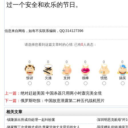
过一个安全和欢乐的节日。
信息来自网络，如有不实联系编辑，QQ:314127396
请选择您看到这篇文章时的心情: 已有
0
人表态：
0
0
0
0
0
0
惊讶
欠揍
支持
很棒
愤怒
搞笑
上一篇：
绝对赶超美国 中国杀器只用两小时轰完美全境
下一篇：
俄罗斯吃惊：中国故意泄露第二种五代战机照片
相关文章
·
镇隆派出所成功处理一起纠纷案
·
深圳明思克航母“歼1
·
骆家辉三次求婚才成功 李蒙甘做丈夫背后的女人
·
国庆赠礼促销 唯彩T