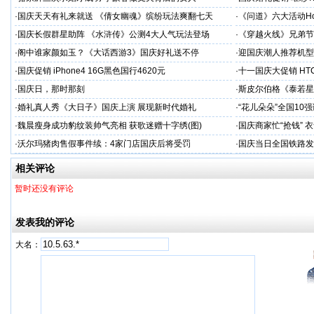
·
国庆天天有礼来就送 《倩女幽魂》缤纷玩法爽翻七天
·
《问道》六大活动Ho
·
国庆长假群星助阵 《水浒传》公测4大人气玩法登场
·
《穿越火线》兄弟节
·
阁中谁家颜如玉？《大话西游3》国庆好礼送不停
·
迎国庆潮人推荐机型 三
·
国庆促销 iPhone4 16G黑色国行4620元
·
十一国庆大促销 HTC
·
国庆日，那时那刻
·
斯皮尔伯格《泰若星
·
婚礼真人秀《大日子》国庆上演 展现新时代婚礼
·
“花儿朵朵”全国10
·
魏晨瘦身成功豹纹装帅气亮相 获歌迷赠十字绣(图)
·
国庆商家忙“抢钱” 
·
沃尔玛猪肉售假事件续：4家门店国庆后将受罚
·
国庆当日全国铁路发送
相关评论
暂时还没有评论
发表我的评论
大名：