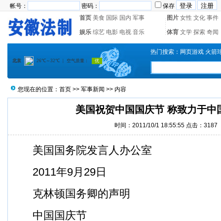
帐号：
密码：
保存
首页
美食
国际
国内
军事
图片
女性
文化
事件
娱乐
综艺
电影
电视
音乐
体育
文学
探索
奇闻
热门搜索：
网页游戏
火箭
您现在的位置：
首页
>>
军事新闻
>> 内容
美国祝贺中国国庆节 称致力于中
时间：2011/10/1 18:55:55 点击：3187
美国国务院发言人办公室
2011年9月29日
克林顿国务卿的声明
中国
国庆
节