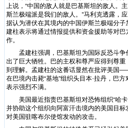
上说，“中国的敌人就是巴基斯坦的敌人。
斯兰极端派是我们的敌人。”马利克透露，
据认为潜伏在其境内的中国伊斯兰极端分子
建柱表示将通过情报提供和资金援助等对巴
作。
孟建柱强调，巴基斯坦为国际反恐斗争
出了巨大牺牲。巴的主权和尊严应得到尊重
到理解。孟建柱的这番话显然在批评美国—
在巴境内击毙“基地”组织头目本·拉丹，巴
表示强烈不满。
美国最近指责巴基斯坦对恐怖组织“哈卡
并协助这个组织向阿富汗击境内的美国目标
对美国驻喀布尔使馆发动的攻击。