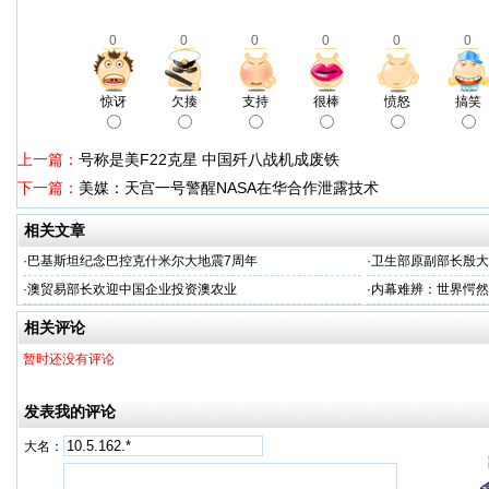
0
0
0
0
0
0
惊讶
欠揍
支持
很棒
愤怒
搞笑
上一篇：
号称是美F22克星 中国歼八战机成废铁
下一篇：
美媒：天宫一号警醒NASA在华合作泄露技术
相关文章
·
巴基斯坦纪念巴控克什米尔大地震7周年
·
卫生部原副部长殷大
·
澳贸易部长欢迎中国企业投资澳农业
·
内幕难辨：世界愕然
相关评论
暂时还没有评论
发表我的评论
大名：