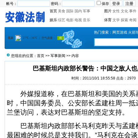
帐号：
密码：
保存
首页
美食
国际
国内
军事
图片
女性
文化
事件
娱乐
综艺
电影
电视
音乐
体育
文学
探索
奇闻
热门搜索：
网页游戏
火箭
您现在的位置：
首页
>>
军事新闻
>> 内容
巴基斯坦内政部长警告：中国之敌人也
时间：2011/10/1 18:55:58 点击：2970
外媒报道称，在巴基斯坦和美国的关系
时，中国国务委员、公安部长
孟建柱
周一抵
兰堡访问，表达对巴基斯坦的坚定支持。
巴基斯坦内政部部长马利克昨天与孟建柱
最困难的时候总是支持我们。”马利克在会