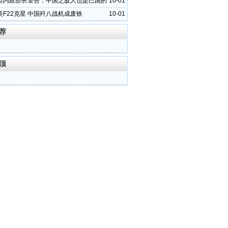
坦内政部长警告：中国之敌人也是巴国的
10-01
美F22克星 中国歼八战机成废铁
10-01
荐
顶