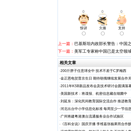
0
0
0
惊讶
欠揍
支持
上一篇：
巴基斯坦内政部长警告：中国
下一篇：
美军工专家称中国已是太空领
相关文章
·
200斤胖子任意球全中 技术不差于C罗梅西
·
金正恩电贺普京生日 期待朝俄继续发展合作
·
2011年KSB新品发布会及技术研讨会圆满落
·
美国新技术：将谍报、机密信息藏在细菌中
·
刘延东：深化民间教育国际交流合作 推进教
·
河北出台中小学信息化标准 每周至少一节信
·
广州将建粤港澳台流通服务业合作试验区
·
《百科全说》国庆开播 李维嘉张杨果而合作