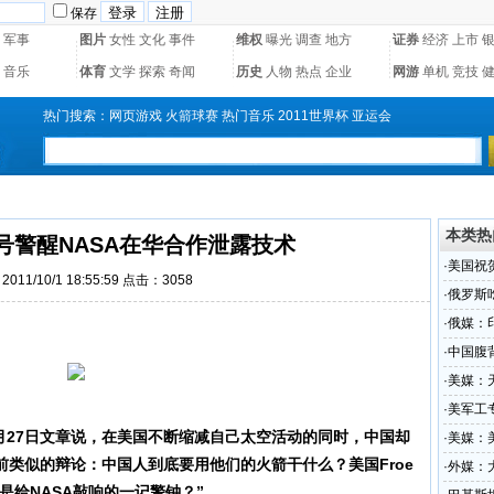
保存
军事
图片
女性
文化
事件
维权
曝光
调查
地方
证券
经济
上市
音乐
体育
文学
探索
奇闻
历史
人物
热点
企业
网游
单机
竞技
热门搜索：
网页游戏
火箭球赛
热门音乐
2011世界杯
亚运会
本类热
号警醒NASA在华合作泄露技术
·
美国祝
011/10/1 18:55:59 点击：3058
·
俄罗斯
·
俄媒：
·
中国腹
·
美媒：
·
美军工
27日文章说，在美国不断缩减自己太空活动的同时，中国却
待遇
·
美媒：
类似的辩论：中国人到底要用他们的火箭干什么？美国Froe
·
外媒：
是给NASA敲响的一记警钟？”