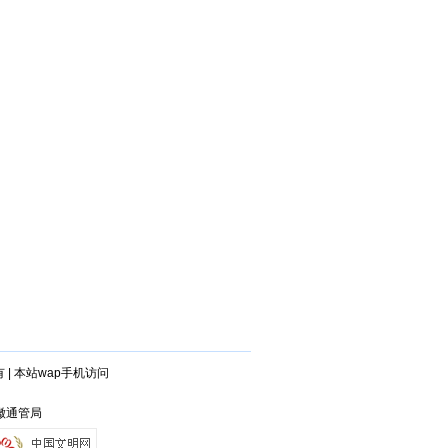
有
|
本站wap手机访问
安徽通管局