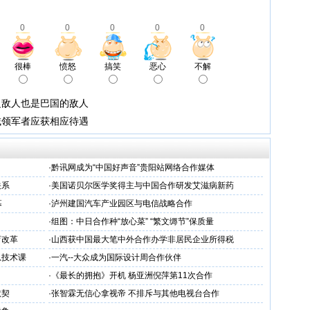
0
0
0
0
0
很棒
愤怒
搞笑
恶心
不解
之敌人也是巴国的敌人
域领军者应获相应待遇
·
黔讯网成为“中国好声音”贵阳站网络合作媒体
关系
·
美国诺贝尔医学奖得主与中国合作研发艾滋病新药
幕
·
泸州建国汽车产业园区与电信战略合作
·
组图：中日合作种“放心菜” “繁文缛节”保质量
育改革
·
山西获中国最大笔中外合作办学非居民企业所得税
息技术课
·
一汽--大众成为国际设计周合作伙伴
·
《最长的拥抱》开机 杨亚洲倪萍第11次合作
默契
·
张智霖无信心拿视帝 不排斥与其他电视台合作