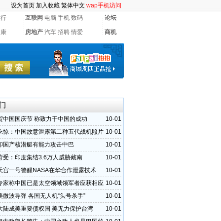
设为首页
加入收藏
繁体中文
wap手机访问
银行
互联网
电脑
手机
数码
论坛
健康
房地产
汽车
招聘
情爱
商机
门
贺中国国庆节 称致力于中国的成功
10-01
吃惊：中国故意泄露第二种五代战机照片
10-01
印国产核潜艇有能力攻击中巴
10-01
背受：印度集结3.6万人威胁藏南
10-01
天宫一号警醒NASA在华合作泄露技术
10-01
专家称中国已是太空领域领军者应获相应
10-01
美微波导弹 各国无人机“头号杀手”
10-01
大陆成美重要债权国 美无力保护台湾
10-01