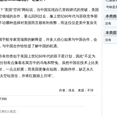
·
巴基斯
敌人
·
号称是
”美国“空间”网站说，当中国实现自己里程碑式的突破，美国
空领域的合作，要么回到过去，像上世纪60年代与苏联竞争那
本类推
不论哪种选择对美国而言都有利有弊，而这仅仅是美中复杂关
没有
本类固
宇航专家芙瑞斯的解释是，许多人担心如果与中国合作，会
没有
，与中国合作恰恰是了解中国的机遇。
些类似于美国上世纪60年代的双子星计划，因此“不足为
美分别有点像着名寓言中的乌龟和野兔。虽然中国在技术上比美
射，一点点积累；而美国更像在短跑，跑跑停停，缺乏永久
太空站居住，并将红旗插上月球”。
作者：佚名 来源：不详
396
已有
0
人表态：